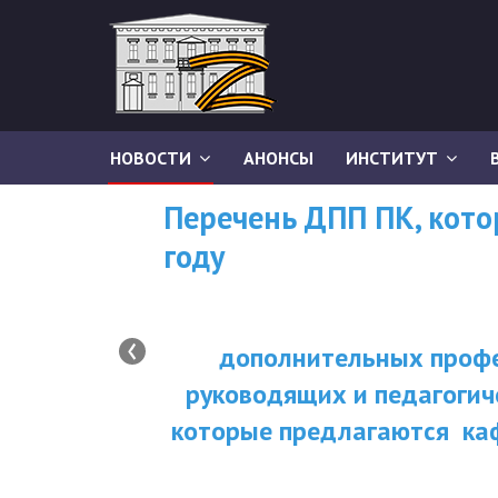
НОВОСТИ
АНОНСЫ
ИНСТИТУТ
Перечень ДПП ПК, кот
году
‹
дополнительных профе
руководящих и педагогич
которые предлагаются ка