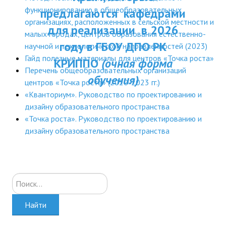
ДПП ПК:
функционированию в общеобразовательных
предлагаются кафедрами
ДПО
организациях, расположенных в сельской местности и
Актуальное распи
для реализации в 2026
малых городах, центров образования естественно-
Профессиональная переподготовка
занятий
году в ГБОУ ДПО РК
научной и технологической направленностей (2023)
Повышение квалификации
Гайд полезные материалы для центров «Точка роста»
КРИППО
(очная форма
Перечень общеобразовательных организаций
обучения)
КОНТАКТЫ
центров «Точка роста» (2020-2023 гг.)
«Кванториум». Руководство по проектированию и
дизайну образовательного пространства
«Точка роста». Руководство по проектированию и
дизайну образовательного пространства
Искать...
Найти