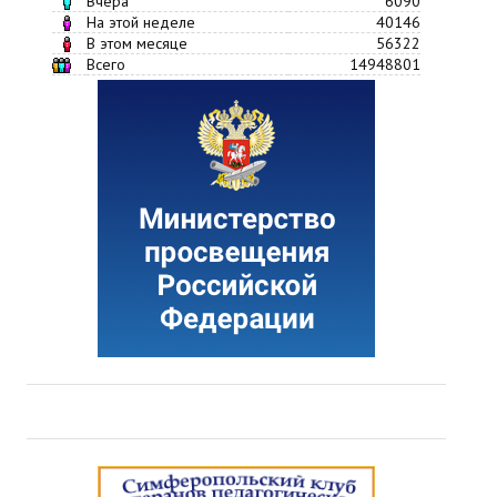
Вчера
6090
На этой неделе
40146
В этом месяце
56322
Всего
14948801