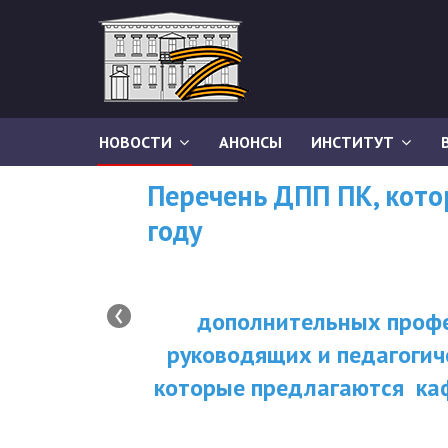
НОВОСТИ
АНОНСЫ
ИНСТИТУТ
Перечень ДПП ПК, кот
году
‹
дополнительных профе
руководящих и педагогич
которые предлагаются ка