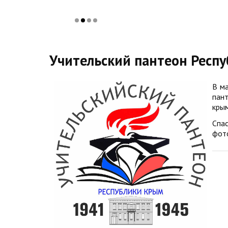
Учительский пантеон Респ
В ма
пан
крым
Спа
фото