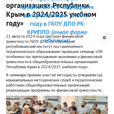
организациях Республики
Республики Крым и были одобрены
ДПП ПК:
предлагаются кафедрами
ДПО
Ученым советом ГБОУ ДПО РК КРИППО.
Крым в 2024/2025 учебном
Актуальное распи
для реализации в 2026
Мы надеемся получить Ваши предложения
Профессиональная переподготовка
году»
занятий
и отзывы на электронный
году в ГБОУ ДПО РК
адрес:
dpo@krippo.ru
Повышение квалификации
КРИППО
(очная форма
Рекомендации «Об организации
21 августа 2024 года Центром финансовой
обучения)
КОНТАКТЫ
сопровождения детей, утративших
грамотности ГБОУ ДПО РК «Крымский
республиканский институт постдипломного
родителей, в современных условиях»
педагогического образования» проведен семинар «Об
особенностях преподавания экономики и финансовой
грамотности в общеобразовательных организациях
Республики Крым в 2024/2025 учебном году».
В семинаре приняли участие методисты (специалисты)
муниципальных методических служб и педагогические
работники общеобразовательных организаций,
реализующие программы по финансовой грамотности.