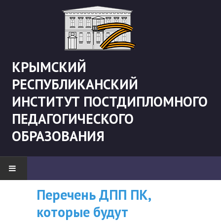
КРЫМСКИЙ
РЕСПУБЛИКАНСКИЙ
ИНСТИТУТ ПОСТДИПЛОМНОГО
ПЕДАГОГИЧЕСКОГО
ОБРАЗОВАНИЯ
Рекомендации «Об
Перечень ДПП ПК,
ВНИМАНИЮ
НОВОСТИ
организации
которые будут
СЛУШАТЕЛЕЙ, У
"Боевая" русистика