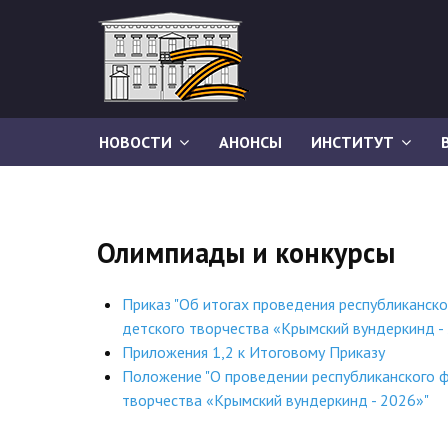
НОВОСТИ
АНОНСЫ
ИНСТИТУТ
Олимпиады и конкурсы
Приказ "Об итогах проведения республиканск
детского творчества «Крымский вундеркинд -
Приложения 1,2 к Итоговому Приказу
Положение "О проведении республиканского ф
творчества «Крымский вундеркинд - 2026»"