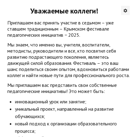
Будни института
Уважаемые коллеги!
Приглашаем вас принять участие в седьмом – уже
АНОНСЫ
ставшем традиционным – Крымском фестивале
педагогических инициатив − 2025.
ИНСТИТУТ
Мы знаем, что именно вы, учителя, воспитатели,
методисты, руководители и все, кто посвятил себя
Противодействие коррупции
развитию подрастающего поколения, являетесь
движущей силой образования. Фестиваль – это ваш
В ПОМОЩЬ УЧИТЕЛЮ
шанс поделиться своим опытом, вдохновиться работами
коллег и найти новые пути для профессионального роста.
Организация УВП
Мы приглашаем вас представить свои собственные
педагогические инициативы! Это может быть:
ГИА
инновационный урок или занятие;
Карта ГИА РК
уникальный проект, направленный на развитие
обучающихся;
Советуем прочитать
новый подход к организации образовательного
Готовимся к новому учебному году 2026-2027
процесса;