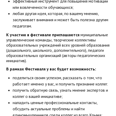
эффективный инструмент для повышения мотивации
ДПО
или вовлеченности обучающихся;
любая другая идея, которая, по вашему мнению,
Профессиональная переподготовка
заслуживает внимания и может быть полезна другим
педагогам.
Повышение квалификации
К участию в фестивале приглашаются
муниципальные
управленческие команды, творческие коллективы
КОНТАКТЫ
образовательных учреждений всех уровней образования
(дошкольного, школьного, дополнительного), педагоги
образовательных организаций (авторы педагогических
инициатив).
В рамках Фестиваля у вас будет возможность:
поделиться своим успехом, рассказать о том, что
работает именно у вас, и получить признание коллег.
получить обратную связь, узнать мнение экспертов и
коллег о вашей инициативе;
наладить ценные профессиональные контакты,
обсудить актуальные проблемы и найти
единомышленников среди коллег из всего Крыма;