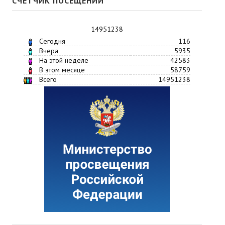
СЧЕТЧИК ПОСЕЩЕНИЙ
14951238
Сегодня
116
Вчера
5935
На этой неделе
42583
В этом месяце
58759
Всего
14951238