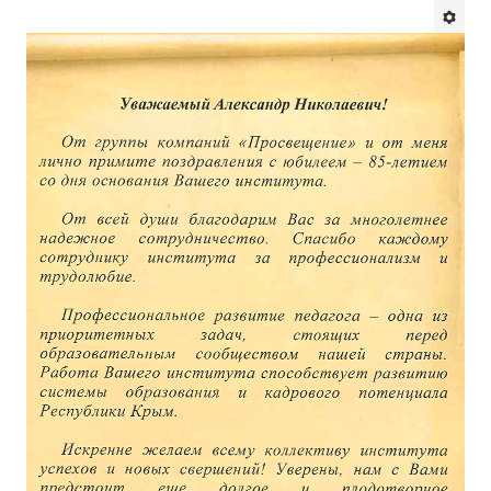
Будни института
АНОНСЫ
ИНСТИТУТ
Противодействие коррупции
В ПОМОЩЬ УЧИТЕЛЮ
Организация УВП
ГИА
Карта ГИА РК
Советуем прочитать
Готовимся к новому учебному году 2026-2027