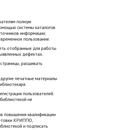
ователям полную
омощью системы каталогов
сточников информации;
 временное пользование.
еть отобранные для работы
ыявленных дефектах.
 страницы, расшивать
и другие печатные материалы
иблиотекаря.
егистрация пользователей.
 библиотекой не
сов повышения квалификации
готовки КРИППО,
иблиотекой и подписать