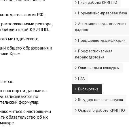
План работы КРИППО
Нормативно-правовая база
аконодательством РФ,
и распоряжениями ректора,
Аттестация педагогических
я библиотекой КРИППО.
кадров
кого методического
Повышение квалификации
ций общего образования и
Профессиональная
лики Крым.
переподготовка
Олимпиады и конкурсы
ГИА
ляется:
Библиотека
т паспорт и данные из
ей записываются по
Государственные закупки
ательский формуляр.
Отзывы о работе КРИППО
знакомиться с настоящими
ть обязательство об их
муляре.