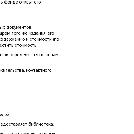
в в фонде открытого
.
ных документов
яром того же издания, его
содержанию и стоимости (по
естить стоимость;
нтов определяется по ценам,
 жительства, контактного
елей;
предоставляет библиотека;
 оказывать помощь в поиске