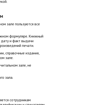
кой.
ОМ
ном зале пользуются все
нижном формуляре. Книжный
 дату и факт выдачи
произведений печати.
ии, справочные издания,
ном зале.
читальном зале, не
го зала.
яется сотрудникам
квалификации и слушателям