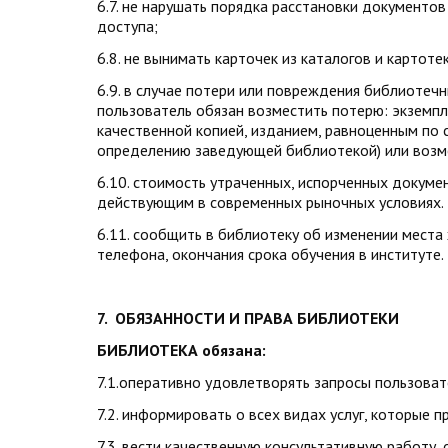
6.7. не нарушать порядка расстановки документо
доступа;
6.8. не вынимать карточек из каталогов и картотек
6.9. в случае потери или повреждения библиотеч
пользователь обязан возместить потерю: экземпл
качественной копией, изданием, равноценным по 
определению заведующей библиотекой) или возм
6.10. стоимость утраченных, испорченных докуме
действующим в современных рыночных условиях.
6.11. сообщить в библиотеку об изменении места
телефона, окончания срока обучения в институте.
7. ОБЯЗАННОСТИ И ПРАВА БИБЛИОТЕКИ
БИБЛИОТЕКА обязана:
7.1.оперативно удовлетворять запросы пользоват
7.2. информировать о всех видах услуг, которые 
7.3. вести качественную консультативную работу,