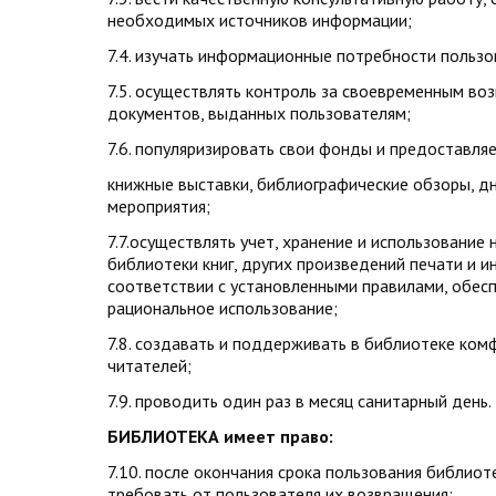
необходимых источников информации;
7.4. изучать информационные потребности пользо
7.5. осуществлять контроль за своевременным во
документов, выданных пользователям;
7.6. популяризировать свои фонды и предоставляе
книжные выставки, библиографические обзоры, д
мероприятия;
7.7.осуществлять учет, хранение и использование
библиотеки книг, других произведений печати и и
соответствии с установленными правилами, обес
рациональное использование;
7.8. создавать и поддерживать в библиотеке ком
читателей;
7.9. проводить один раз в месяц санитарный день.
БИБЛИОТЕКА имеет право:
7.10. после окончания срока пользования библи
требовать от пользователя их возвращения;