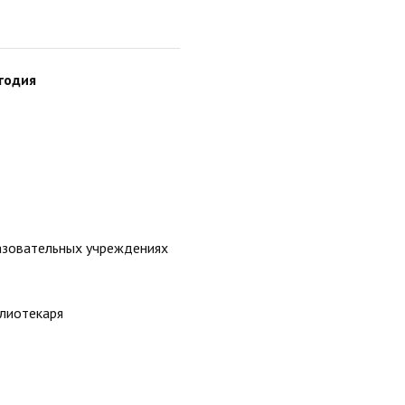
годия
азовательных учреждениях
лиотекаря