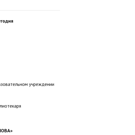
угодия
разовательном учреждении
лиотекаря
СНОВА»