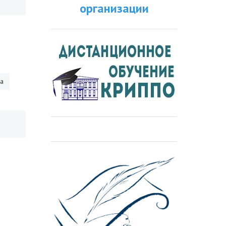
организации
ра