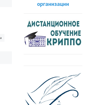
организации
ра