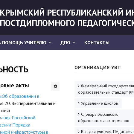
КРЫМСКИЙ РЕСПУБЛИКАНСКИЙ И
ПОСТДИПЛОМНОГО ПЕДАГОГИЧЕС
В ПОМОЩЬ УЧИТЕЛЮ
ДПО
КОНТАКТЫ
ЬНОСТЬ
ОРГАНИЗАЦИЯ УВП
вовые акты
Федеральный государствен
образовательный стандарт (Ф
«Об образовании в
тья 20. Экспериментальная и
Управление школой
ания)
Словарь российских
вания Российской
образовательных терминов
дении Порядка
нной инфраструктуры в
Все для учителя. Педагогич