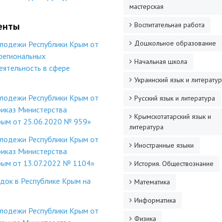
мастерская
менты
Воспитательная работа
Дошкольное образование
олодежи Республики Крым от
региональных
Начальная школа
ятельность в сфере
Украинский язык и литерату
олодежи Республики Крым от
Русский язык и литература
риказ Министерства
Крымскотатарский язык и
рым от 25.06.2020 № 959»
литература
олодежи Республики Крым от
Иностранные языки
риказ Министерства
рым от 13.07.2022 № 1104»
История. Обществознание
док в Республике Крым на
Математика
Информатика
олодежи Республики Крым от
Физика