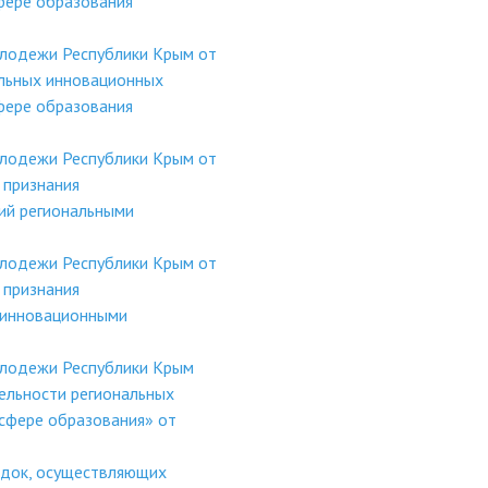
фере образования
олодежи Республики Крым от
льных инновационных
фере образования
олодежи Республики Крым от
 признания
ий региональными
олодежи Республики Крым от
 признания
 инновационными
олодежи Республики Крым
ельности региональных
сфере образования» от
адок, осуществляющих