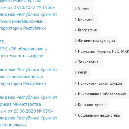
приказ Министерства
рым от 07.10.2022 № 1536»
Химия
олодежи Республики Крым от
Биология
льных инновационных
территории Республики
География
Физическая культура
75
ЗРК «Об образовании в
Искусство (музыка, ИЗО, МХК
деятельность в сфере
Технология
олодежи Республики Крым от
ОБЗР
льных инновационных
территории Республики
Психологическая служба
Инклюзивное образование
олодежи Республики Крым от
приказ Министерства
Крымоведение
Крым от 25.06.2020 № 959»
Социальная педагогика
олодежи Республики Крым от
региональных