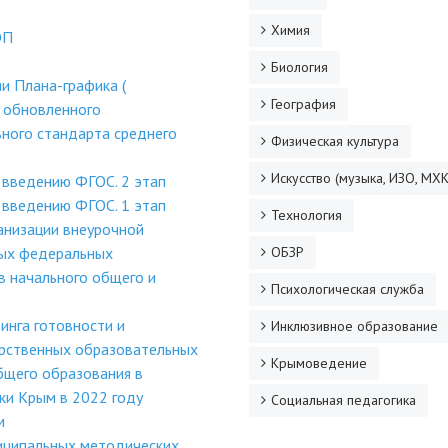
Химия
ОП
Биология
и Плана-графика (
География
 обновленного
ного стандарта среднего
Физическая культура
Искусство (музыка, ИЗО, МХК
 введению ФГОС. 2 этап
 введению ФГОС. 1 этап
Технология
анизации внеурочной
ных федеральных
ОБЗР
в начального общего и
Психологическая служба
инга готовности и
Инклюзивное образование
рственных образовательных
Крымоведение
бщего образования в
ки Крым в 2022 году
Социальная педагогика
м
иципальных методических