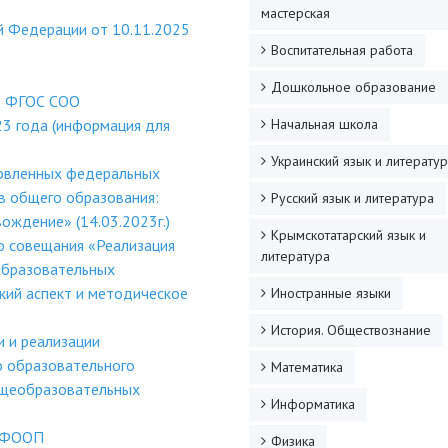
мастерская
й Федерации от 10.11.2025
Воспитательная работа
Дошкольное образование
о ФГОС СОО
3 года (информация для
Начальная школа
Украинский язык и литерату
новленных федеральных
в общего образования:
Русский язык и литература
ождение» (14.03.2023г.)
Крымскотатарский язык и
о совещания «Реализация
литература
образовательных
кий аспект и методическое
Иностранные языки
История. Обществознание
и и реализации
о образовательного
Математика
бщеобразовательных
Информатика
в ФООП
Физика