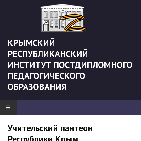
КРЫМСКИЙ
РЕСПУБЛИКАНСКИЙ
ИНСТИТУТ ПОСТДИПЛОМНОГО
ПЕДАГОГИЧЕСКОГО
ОБРАЗОВАНИЯ
НОВОСТИ
Учительский пантеон
Республики Крым
"Боевая" русистика