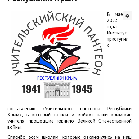
Будни института
В мае
2023
АНОНСЫ
года
Институт
ИНСТИТУТ
приступил
к
Противодействие коррупции
В ПОМОЩЬ УЧИТЕЛЮ
Организация УВП
ГИА
Карта ГИА РК
составлению «Учительского пантеона Республики
Крым», в который вошли и войдут наши крымские
Советуем прочитать
учителя, прошедшие горнило Великой Отечественной
войны.
Готовимся к новому учебному году 2026-2027
Спасибо всем школам, которые откликнулись на наш