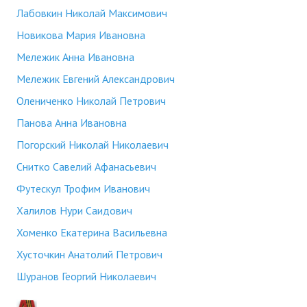
Лабовкин Николай Максимович
Новикова Мария Ивановна
Мележик Анна Ивановна
Мележик Евгений Александрович
Олениченко Николай Петрович
Панова Анна Ивановна
Погорский Николай Николаевич
Снитко Савелий Афанасьевич
Футескул Трофим Иванович
Халилов Нури Саидович
Хоменко Екатерина Васильевна
Хусточкин Анатолий Петрович
Шуранов Георгий Николаевич