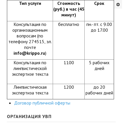
Тип услуги
Стоимость
Срок
Будни института
(руб.) в час (45
минут)
АНОНСЫ
Консультация по
бесплатно
пн.- пт. с 9.00
организационным
до 17.00
ИНСТИТУТ
вопросам (по
телефону 274515, эл.
почте
Противодействие коррупции
info@krippo.
ru
)
В ПОМОЩЬ УЧИТЕЛЮ
Консультация по
1100
5 рабочих
лингвистической
дней
экспертизе текста
Организация УВП
Лингвистическая
1200
до 20
ГИА
экспертиза текста
рабочих дней
Карта ГИА РК
Договор публичной оферты
Советуем прочитать
ОРГАНИЗАЦИЯ УВП
Готовимся к новому учебному году 2026-2027