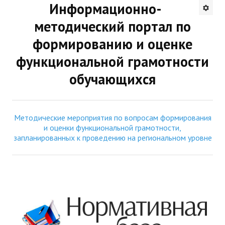
Информационно-
Будни института
методический портал по
АНОНСЫ
формированию и оценке
функциональной грамотности
ИНСТИТУТ
обучающихся
Противодействие коррупции
В ПОМОЩЬ УЧИТЕЛЮ
Методические мероприятия по вопросам формирования
и оценки функциональной грамотности,
Организация УВП
запланированных к проведению на региональном уровне
ГИА
Карта ГИА РК
Советуем прочитать
Готовимся к новому учебному году 2026-2027