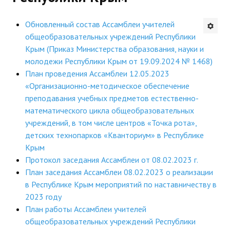
Будни института
Обновленный состав Ассамблеи учителей
общеобразовательных учреждений Республики
АНОНСЫ
Крым (Приказ Министерства образования, науки и
молодежи Республики Крым от 19.09.2024 № 1468)
ИНСТИТУТ
План проведения Ассамблеи 12.05.2023
«Организационно-методическое обеспечение
Противодействие коррупции
преподавания учебных предметов естественно-
математического цикла общеобразовательных
В ПОМОЩЬ УЧИТЕЛЮ
учреждений, в том числе центров «Точка рота»,
детских технопарков «Кванториум» в Республике
Организация УВП
Крым
ГИА
Протокол заседания Ассамблеи от 08.02.2023 г.
План заседания Ассамблеи 08.02.2023 о реализации
Карта ГИА РК
в Республике Крым мероприятий по наставничеству в
2023 году
Советуем прочитать
План работы Ассамблеи учителей
Готовимся к новому учебному году 2026-2027
общеобразовательных учреждений Республики