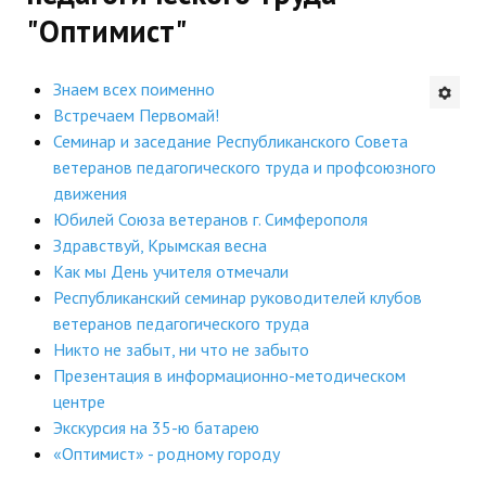
"Оптимист"
Будни института
АНОНСЫ
Знаем всех поименно
Встречаем Первомай!
ИНСТИТУТ
Семинар и заседание Республиканского Совета
ветеранов педагогического труда и профсоюзного
Противодействие коррупции
движения
Юбилей Союза ветеранов г. Симферополя
В ПОМОЩЬ УЧИТЕЛЮ
Здравствуй, Крымская весна
Как мы День учителя отмечали
Организация УВП
Республиканский семинар руководителей клубов
ветеранов педагогического труда
ГИА
Никто не забыт, ни что не забыто
Карта ГИА РК
Презентация в информационно-методическом
центре
Советуем прочитать
Экскурсия на 35-ю батарею
«Оптимист» - родному городу
Готовимся к новому учебному году 2026-2027