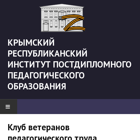
КРЫМСКИЙ
РЕСПУБЛИКАНСКИЙ
ИНСТИТУТ ПОСТДИПЛОМНОГО
ПЕДАГОГИЧЕСКОГО
ОБРАЗОВАНИЯ
НОВОСТИ
Клуб ветеранов
педагогического труда
"Боевая" русистика