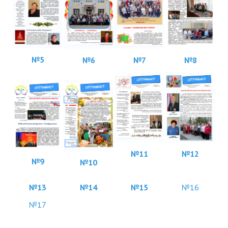
№5
№8
№6
№7
№
11
№12
№9
№10
№13
№14
№15
№16
№17