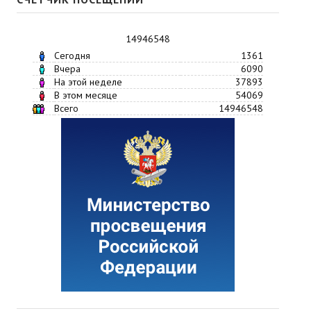
14946548
Сегодня
1361
Вчера
6090
На этой неделе
37893
В этом месяце
54069
Всего
14946548