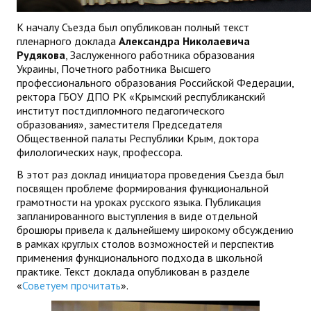
ДПО
К началу Съезда был опубликован полный текст
пленарного доклада
Александра Николаевича
Профессиональная переподготовка
Рудякова
, Заслуженного работника образования
Украины, Почетного работника Высшего
Повышение квалификации
профессионального образования Российской Федерации,
ректора ГБОУ ДПО РК «Крымский республиканский
КОНТАКТЫ
институт постдипломного педагогического
образования», заместителя Председателя
Общественной палаты Республики Крым, доктора
филологических наук, профессора.
В этот раз доклад инициатора проведения Съезда был
посвящен проблеме формирования функциональной
грамотности на уроках русского языка. Публикация
запланированного выступления в виде отдельной
брошюры привела к дальнейшему широкому обсуждению
в рамках круглых столов возможностей и перспектив
применения функционального подхода в школьной
практике. Текст доклада опубликован в разделе
«
Советуем прочитать
».