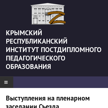
КРЫМСКИЙ
РЕСПУБЛИКАНСКИЙ
ИНСТИТУТ ПОСТДИПЛОМНОГО
ПЕДАГОГИЧЕСКОГО
ОБРАЗОВАНИЯ
НОВОСТИ
Выступления на пленарном
заседании Съезда
"Боевая" русистика