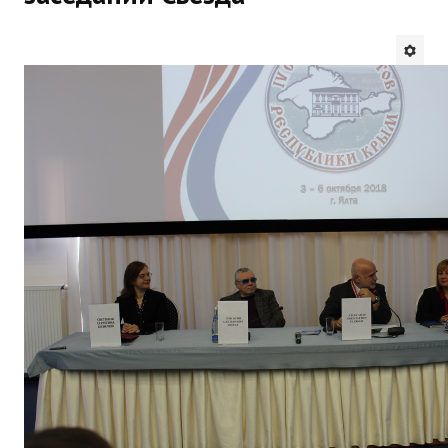
Будни института
АНОНСЫ
ИНСТИТУТ
Противодействие коррупции
В ПОМОЩЬ УЧИТЕЛЮ
Организация УВП
ГИА
Карта ГИА РК
Советуем прочитать
Готовимся к новому учебному году 2026-2027