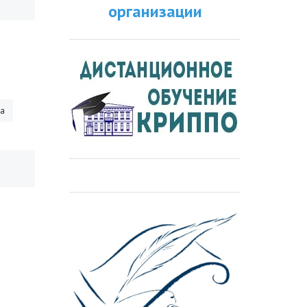
организации
ра