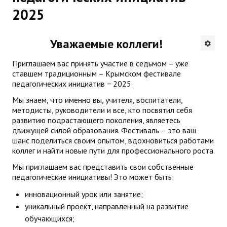
2025
Будни института
АНОНСЫ
Уважаемые коллеги!
ИНСТИТУТ
Приглашаем вас принять участие в седьмом – уже
ставшем традиционным – Крымском фестивале
педагогических инициатив − 2025.
Противодействие коррупции
Мы знаем, что именно вы, учителя, воспитатели,
В ПОМОЩЬ УЧИТЕЛЮ
методисты, руководители и все, кто посвятил себя
развитию подрастающего поколения, являетесь
движущей силой образования. Фестиваль – это ваш
Организация УВП
шанс поделиться своим опытом, вдохновиться работами
коллег и найти новые пути для профессионального роста.
ГИА
Мы приглашаем вас представить свои собственные
Карта ГИА РК
педагогические инициативы! Это может быть:
инновационный урок или занятие;
Советуем прочитать
уникальный проект, направленный на развитие
Готовимся к новому учебному году 2026-2027
обучающихся;