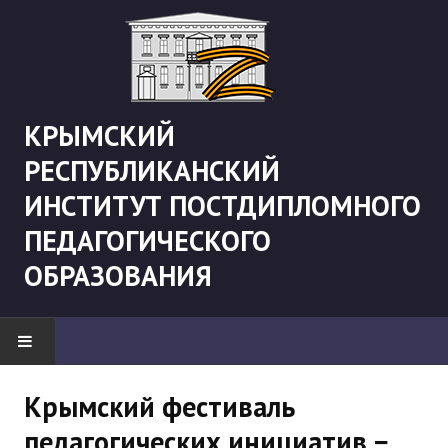
КРЫМСКИЙ
РЕСПУБЛИКАНСКИЙ
ИНСТИТУТ ПОСТДИПЛОМНОГО
ПЕДАГОГИЧЕСКОГО
ОБРАЗОВАНИЯ
НОВОСТИ
Крымский фестиваль
педагогических инициатив −
"Боевая" русистика