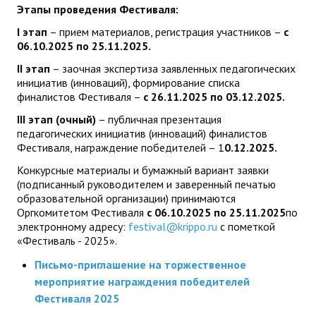
Этапы проведения Фестиваля:
I
этап
– прием материалов, регистрация участников –
с
06.10.202
5
по 25.11.202
5
.
II
этап
– заочная экспертиза заявленных педагогических
инициатив (инноваций), формирование списка
финалистов Фестиваля –
с 26.11.202
5
по 03.12.2025.
III
этап
(очный)
– публичная презентация
педагогических инициатив (инноваций) финалистов
Фестиваля, награждение победителей – 1
0
.12.2025.
Конкурсные материалы и бумажный вариант заявки
(подписанный руководителем и заверенный печатью
образовательной организации) принимаются
Оргкомитетом Фестиваля
с 06.10.2025 по 25.11.2025
по
электронному адресу:
festival@krippo.ru
с пометкой
«Фестиваль - 2025».
Письмо-приглашение на торжественное
мероприятие награждения победителей
Фестиваля 2025