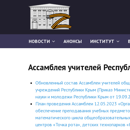
НОВОСТИ
АНОНСЫ
ИНСТИТУТ
Ассамблея учителей Респу
Обновленный состав Ассамблеи учителей об
учреждений Республики Крым (Приказ Министе
науки и молодежи Республики Крым от 19.09.
План проведения Ассамблеи 12.05.2023 «Орг
обеспечение преподавания учебных предмето
математического цикла общеобразовательных
центров «Точка рота», детских технопарков 