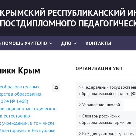
КРЫМСКИЙ РЕСПУБЛИКАНСКИЙ И
ПОСТДИПЛОМНОГО ПЕДАГОГИЧЕС
В ПОМОЩЬ УЧИТЕЛЮ
ДПО
КОНТАКТЫ
блики Крым
ОРГАНИЗАЦИЯ УВП
щеобразовательных
Федеральный государствен
рства образования,
образовательный стандарт (Ф
2024 № 1468)
Управление школой
анизационно-методическое
в естественно-
Словарь российских
образовательных терминов
 учреждений, в том числе
«Кванториум» в Республике
Все для учителя. Педагогич