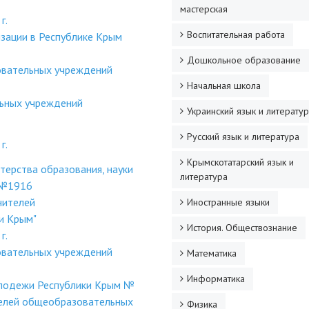
мастерская
г.
Воспитательная работа
изации в Республике Крым
Дошкольное образование
овательных учреждений
Начальная школа
льных учреждений
Украинский язык и литерату
Русский язык и литература
г.
Крымскотатарский язык и
терства образования, науки
литература
 №1916
чителей
Иностранные языки
и Крым"
История. Обществознание
г.
овательных учреждений
Математика
Информатика
молодежи Республики Крым №
телей общеобразовательных
Физика