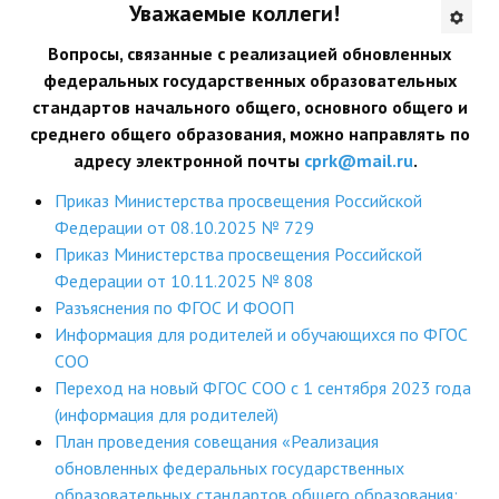
Уважаемые коллеги!
Будни института
Вопросы, связанные с реализацией обновленных
федеральных государственных образовательных
АНОНСЫ
стандартов начального общего, основного общего и
среднего общего образования, можно направлять по
ИНСТИТУТ
адресу электронной почты
cprk@mail.ru
.
Противодействие коррупции
Приказ Министерства просвещения Российской
Федерации от 08.10.2025 № 729
В ПОМОЩЬ УЧИТЕЛЮ
Приказ Министерства просвещения Российской
Федерации от 10.11.2025 № 808
Организация УВП
Разъяснения по ФГОС И ФООП
Информация для родителей и обучающихся по ФГОС
ГИА
СОО
Карта ГИА РК
Переход на новый ФГОС СОО с 1 сентября 2023 года
(информация для родителей)
Советуем прочитать
План проведения совещания «Реализация
обновленных федеральных государственных
Готовимся к новому учебному году 2026-2027
образовательных стандартов общего образования: