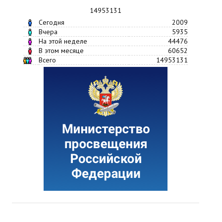
14953131
Сегодня
2009
Вчера
5935
На этой неделе
44476
В этом месяце
60652
Всего
14953131