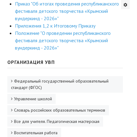
Приказ "Об итогах проведения республиканского
Будни института
фестиваля детского творчества «Крымский
вундеркинд - 2026»"
АНОНСЫ
Приложения 1,2 к Итоговому Приказу
Положение "О проведении республиканского
ИНСТИТУТ
фестиваля детского творчества «Крымский
вундеркинд - 2026»"
Противодействие коррупции
ОРГАНИЗАЦИЯ УВП
В ПОМОЩЬ УЧИТЕЛЮ
Организация УВП
Федеральный государственный образовательный
стандарт (ФГОС)
ГИА
Управление школой
Карта ГИА РК
Словарь российских образовательных терминов
Советуем прочитать
Все для учителя. Педагогическая мастерская
Готовимся к новому учебному году 2026-2027
Воспитательная работа