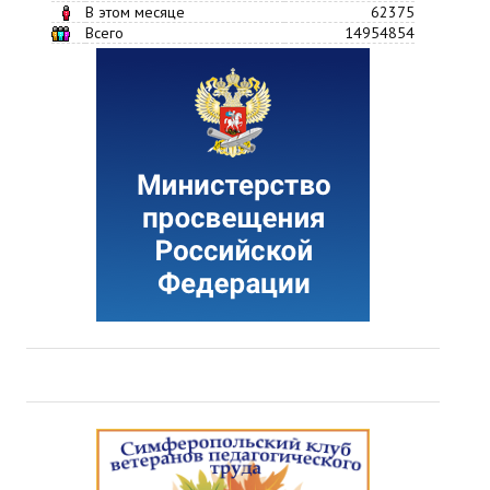
В этом месяце
62375
Всего
14954854