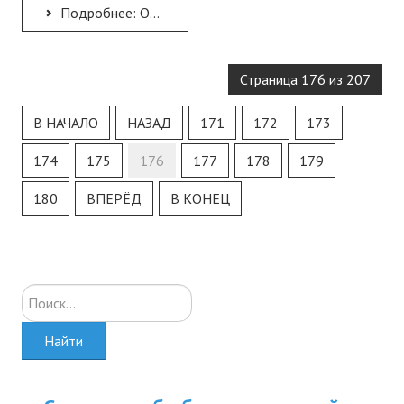
Подробнее: Организация сетевого взаимодействия образовательных организаций Республики Крым по формированию...
Страница 176 из 207
В НАЧАЛО
НАЗАД
171
172
173
174
175
176
177
178
179
180
ВПЕРЁД
В КОНЕЦ
Искать...
Найти