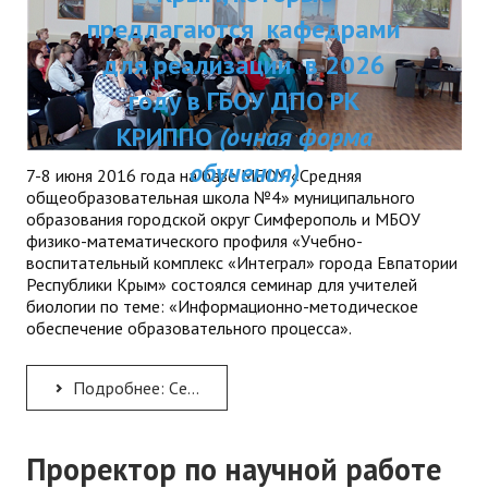
Республики Крым и были одобрены
ДПП ПК:
предлагаются каф
ДПО
Ученым советом ГБОУ ДПО РК КРИППО.
Актуальное распи
для реализации в
Мы надеемся получить Ваши предложения
Профессиональная переподготовка
занятий
и отзывы на электронный
году в ГБОУ ДПО
адрес:
dpo@krippo.ru
Повышение квалификации
КРИППО
(очная ф
Рекомендации «Об организации
обучения)
КОНТАКТЫ
сопровождения детей, утративших
7-8 июня 2016 года на базе МБОУ «Средняя
общеобразовательная школа №4» муниципального
родителей, в современных условиях»
образования городской округ Симферополь и МБОУ
физико-математического профиля «Учебно-
воспитательный комплекс «Интеграл» города Евпатории
Республики Крым» состоялся семинар для учителей
биологии по теме: «Информационно-методическое
обеспечение образовательного процесса».
Подробнее: Cеминар для учителей биологии
Проректор по научной работе