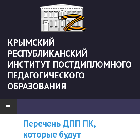
КРЫМСКИЙ
РЕСПУБЛИКАНСКИЙ
ИНСТИТУТ ПОСТДИПЛОМНОГО
ПЕДАГОГИЧЕСКОГО
ОБРАЗОВАНИЯ
Рекомендации «Об
ВНИМАНИЮ
Перечень ДПП ПК
НОВОСТИ
организации
СЛУШАТЕЛЕЙ, У
которые будут
"Боевая" русистика