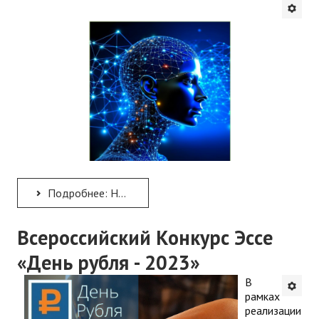
Подробнее: НАБОР НА ОБУЧЕНИЕ ПО ДПП ПК «В ПОМОЩЬ ПЕДАГОГУ: НЕЙРОСЕТИ В ПРОФЕССИОНАЛЬНОЙ ДЕЯТЕЛЬНОСТИ»
Всероссийский Конкурс Эссе
«День рубля - 2023»
В
рамках
реализации