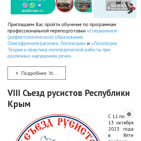
Приглашаем Вас пройти обучение по программам
профессиональной переподготовки
«Специальное
(дефектологическое) образование.
Олигофренопедагогика. Логопедия»
и
«Логопедия.
Теория и практика логопедической работы при
различных нарушениях речи»
.
Подробнее: Успейте получить образование по логопедии и дефектологии в КРИППО!
VIII Съезд русистов Республики
Крым
С 11 по
13 октября
2023 года
в Ялте