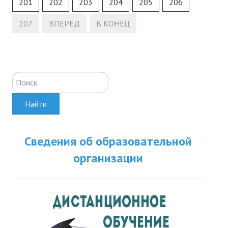
201
202
203
204
205
206
207
ВПЕРЁД
В КОНЕЦ
Искать...
Найти
Сведения об образовательной
организации