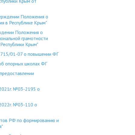
спублики Крым от
верждении Положения о
ия в Республике Крым"
ждении Положения о
иональной грамотности
Республики Крым"
715/01-07 о повышении ФГ
об опорных школах ФГ
 предоставлении
2021г. №03-2195 о
2022г. №03-110 о
ктов РФ по формированию и
я"