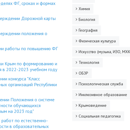
елях ФГ, сроках и формах
Химия
тверждении Дорожной карты
Биология
География
верждении положения о
Физическая культура
ии работы по повышению ФГ
Искусство (музыка, ИЗО, МХК
Технология
ики Крым по формированию и
я в 2022-2023 учебном году
ОБЗР
нии конкурса "Класс
Психологическая служба
ных организаций
Республики
Инклюзивное образование
ении Положения о системе
тности обучающихся
Крымоведение
ым на 2023 год"
Социальная педагогика
 работ по естественно-
ности в образовательных