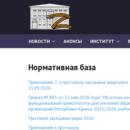
НОВОСТИ
АНОНСЫ
ИНСТИТУТ
Нормативная база
Приложение 2 к протоколу заседания жюри респ. 
15.05.2026
Приказ № 885 от 22 мая 2026 года "Об итогах ко
функциональной rрамотноспти для учителей общ
организаuий Республики Крым в 2025/2026 учебн
Протокол заседания жюри 2026
Приложение к протоколу