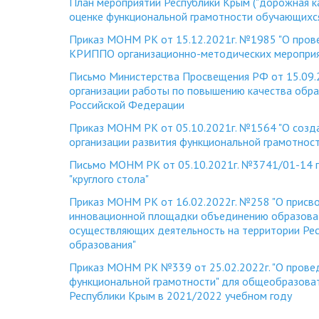
План мероприятий Республики Крым ("дорожная к
оценке функциональной грамотности обучающихс
Приказ МОНМ РК от 15.12.2021г. №1985 "О про
КРИППО организационно-методических мероприят
Письмо Министерства Просвещения РФ от 15.09.
организации работы по повышению качества обра
Российской Федерации
Приказ МОНМ РК от 05.10.2021г. №1564 "О созда
организации развития функциональной грамотнос
Письмо МОНМ РК от 05.10.2021г. №3741/01-14 
"круглого стола"
Приказ МОНМ РК от 16.02.2022г. №258 "О присво
инновационной площадки объединению образоват
осуществляющих деятельность на территории Рес
образования"
Приказ МОНМ РК №339 от 25.02.2022г. "О провед
функциональной грамотности" для общеобразова
Республики Крым в 2021/2022 учебном году