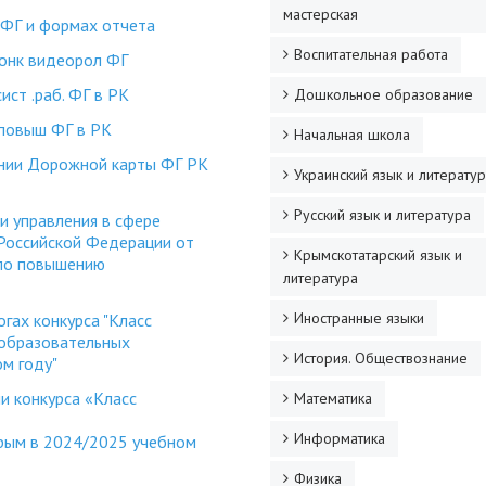
мастерская
 ФГ и формах отчета
Воспитательная работа
онк видеорол ФГ
ст .раб. ФГ в РК
Дошкольное образование
 повыш ФГ в РК
Начальная школа
нии Дорожной карты ФГ РК
Украинский язык и литерату
Русский язык и литература
и управления в сфере
Российской Федерации от
Крымскотатарский язык и
 по повышению
литература
Иностранные языки
гах конкурса "Класс
еобразовательных
История. Обществознание
м году"
 конкурса «Класс
Математика
Информатика
рым в 2024/2025 учебном
Физика