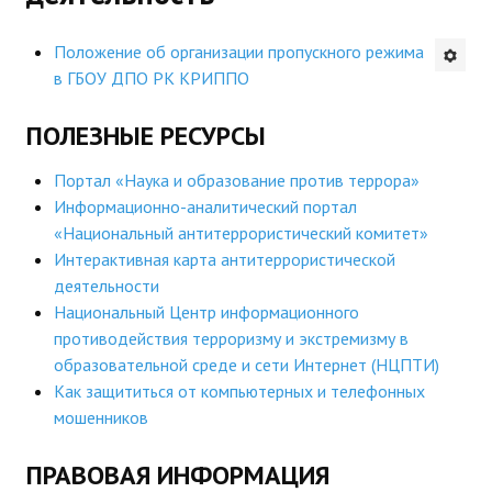
Будни института
Положение об организации пропускного режима
в ГБОУ ДПО РК КРИППО
АНОНСЫ
ПОЛЕЗНЫЕ РЕСУРСЫ
ИНСТИТУТ
Портал «Наука и образование против террора»
Противодействие коррупции
Информационно-аналитический портал
«Национальный антитеррористический комитет»
В ПОМОЩЬ УЧИТЕЛЮ
Интерактивная карта антитеррористической
деятельности
Организация УВП
Национальный Центр информационного
ГИА
противодействия терроризму и экстремизму в
образовательной среде и сети Интернет (НЦПТИ)
Карта ГИА РК
Как защититься от компьютерных и телефонных
мошенников
Советуем прочитать
ПРАВОВАЯ ИНФОРМАЦИЯ
Готовимся к новому учебному году 2026-2027