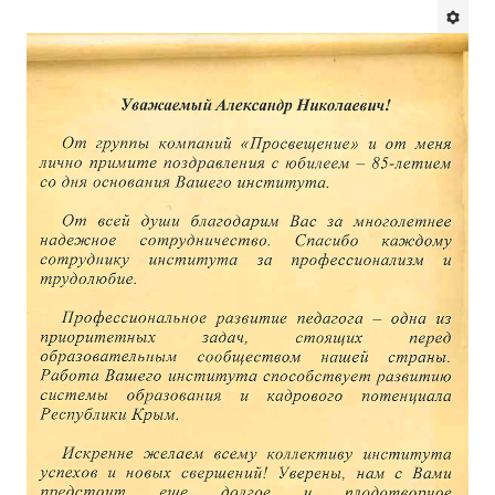
Будни института
АНОНСЫ
ИНСТИТУТ
Противодействие коррупции
В ПОМОЩЬ УЧИТЕЛЮ
Организация УВП
ГИА
Карта ГИА РК
Советуем прочитать
Готовимся к новому учебному году 2026-2027