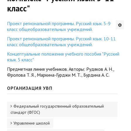
класс"
Будни института
АНОНСЫ
Проект региональной программы. Русский язык. 5-9
класс общеобразовательных учреждений.
ИНСТИТУТ
Проект региональной программы. Русский язык. 10-11
класс общеобразовательных учреждений.
Противодействие коррупции
Концептуальные положения учебного пособия "Русский
язык. 5 класс"
В ПОМОЩЬ УЧИТЕЛЮ
Предметная линия учебников. Авторы: Рудяков А. Н.,
Фролова Т. Я., Маркина-Гурджи М. Т., Бурдина А. С.
Организация УВП
ОРГАНИЗАЦИЯ УВП
ГИА
Карта ГИА РК
Федеральный государственный образовательный
стандарт (ФГОС)
Советуем прочитать
Управление школой
Готовимся к новому учебному году 2026-2027