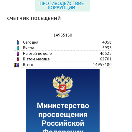
СЧЕТЧИК ПОСЕЩЕНИЙ
14955180
Сегодня
4058
Вчера
5935
На этой неделе
46525
В этом месяце
62701
Всего
14955180