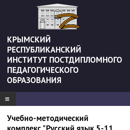
КРЫМСКИЙ
РЕСПУБЛИКАНСКИЙ
ИНСТИТУТ ПОСТДИПЛОМНОГО
ПЕДАГОГИЧЕСКОГО
ОБРАЗОВАНИЯ
НОВОСТИ
Учебно-методический
комплекс "Русский язык 5-11
"Боевая" русистика