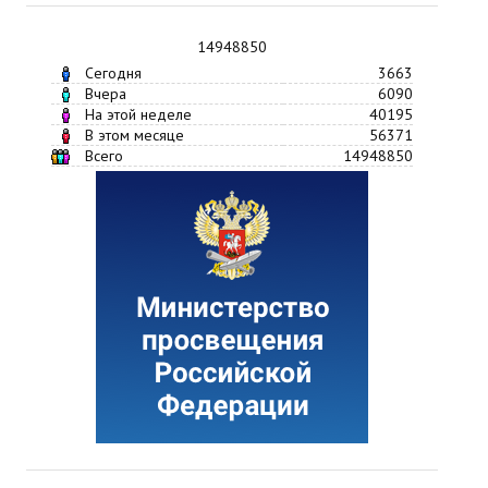
14948850
Сегодня
3663
Вчера
6090
На этой неделе
40195
В этом месяце
56371
Всего
14948850