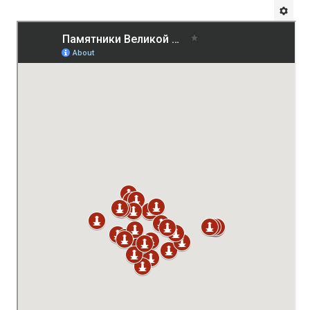
Будни института
АНОНСЫ
ИНСТИТУТ
Противодействие коррупции
В ПОМОЩЬ УЧИТЕЛЮ
Организация УВП
ГИА
Карта ГИА РК
Советуем прочитать
Готовимся к новому учебному году 2026-2027