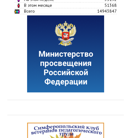
В этом месяце
51368
Всего
14943847