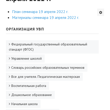
Будни института
План семинара 19 апреля 2022 г.
Материалы семинара 19 апреля 2022 г.
АНОНСЫ
ОРГАНИЗАЦИЯ УВП
ИНСТИТУТ
Противодействие коррупции
Федеральный государственный образовательный
стандарт (ФГОС)
В ПОМОЩЬ УЧИТЕЛЮ
Управление школой
Организация УВП
Словарь российских образовательных терминов
ГИА
Все для учителя. Педагогическая мастерская
Карта ГИА РК
Воспитательная работа
Советуем прочитать
Дошкольное образование
Начальная школа
Готовимся к новому учебному году 2026-2027