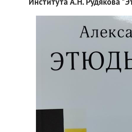
Института А.Н. Рудякова "