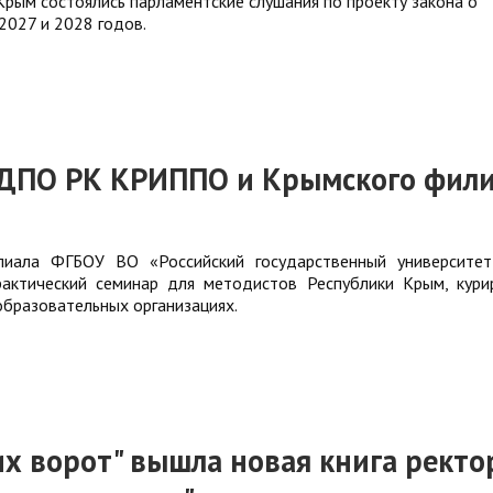
Крым состоялись парламентские слушания по проекту закона о
2027 и 2028 годов.
 ДПО РК КРИППО и Крымского фил
иала ФГБОУ ВО «Российский государственный университет
рактический семинар для методистов Республики Крым, кур
бразовательных организациях.
их ворот" вышла новая книга ректо