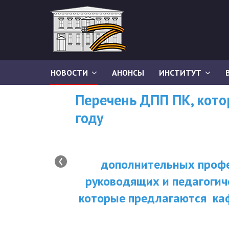
НОВОСТИ
АНОНСЫ
ИНСТИТУТ
Перечень ДПП ПК, кот
году
‹
дополнительных профе
руководящих и педагогич
которые предлагаются ка