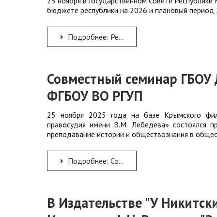
25 ноября в Государственном Совете Республики 
бюджете республики на 2026 и плановый период 
Подробнее: Ректор КРИППО А.Н. Рудяков принял участие в парламентских слушаниях по проекту закона Республики...
Совместный семинар ГБОУ
ФГБОУ ВО РГУП
25 ноября 2025 года на базе Крымского фил
правосудия имени В.М. Лебедева» состоялся п
преподавание истории и обществознания в общео
Подробнее: Совместный семинар ГБОУ ДПО РК КРИППО и Крымского филиала ФГБОУ ВО РГУП
В Издательстве "У Никитск