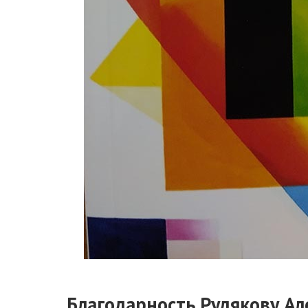
Благодарность Рудякову Ал