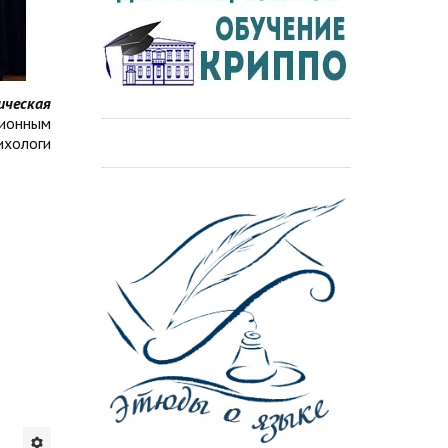
ическая
ционным
ихологи